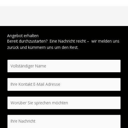
Angebot erhalten
Bereit durchzustarten? Eine Nachricht reicht – wir melden uns
zurück und kümmern uns um den Rest.
N
a
m
E
e
-
*
M
B
a
e
i
t
l
N
r
*
a
e