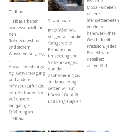
bis hin zu
Mosaikarbeiten –
Tiefbau
unsere
Steinsetzarbeiten
Straßenbau
Tiefbauarbeiten
vereinen
sind essenziell für
Im Straßenbau
handwerkliches
den
sorgen wir für die
Geschick mit
Rohrleitungsbau
fachgerechte
Präzision. Jedes
und sichern
Planung und
Projekt wird
Wasserversorgung
Umsetzung von
detailliert
,
Verkehrswegen.
ausgeführt.
Abwasserentsorgu
Von der
ng, Gasversorgung
Asphaltierung bis
und andere
zur Markierung
Infrastrukturfunktio
setzen wir auf
nen. Vertrauen Sie
höchste Qualität
auf unsere
und Langlebigkeit.
langjährige
Erfahrung im
Tiefbau.