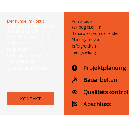
Der Kunde im Fokus
Von A bis Z
Jahrelange Partnerschaften
Wir begleiten Ihr
sprechen für sich
Bauprojekt von der ersten
Unser Erfolg basiert auf
Planung bis zur
vertrauensvollen und
erfolgreichen
langfristigen
Fertigstellung.
Kundenbeziehungen, die
auf Qualität und
Projektplanung
Zuverlässigkeit beruhen.
Bauarbeiten
Qualitätskontrol
KONTAKT
Abschluss